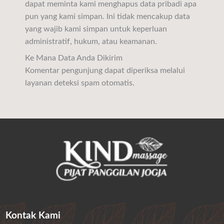
dapat meminta kami menghapus data pribadi apa
pun yang kami simpan. Ini tidak mencakup data
yang wajib kami simpan untuk keperluan
administratif, hukum, atau keamanan.
​Ke Mana Data Anda Dikirim
Komentar pengunjung dapat diperiksa melalui
layanan deteksi spam otomatis.
Kontak Kami