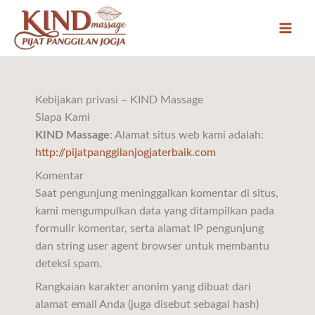
Lewati
ke
konten
Kebijakan privasi – KIND Massage
Siapa Kami
KIND Massage
: Alamat situs web kami adalah:
http://pijatpanggilanjogjaterbaik.com
Komentar
Saat pengunjung meninggalkan komentar di situs,
kami mengumpulkan data yang ditampilkan pada
formulir komentar, serta alamat IP pengunjung
dan string user agent browser untuk membantu
deteksi spam.
Rangkaian karakter anonim yang dibuat dari
alamat email Anda (juga disebut sebagai hash)