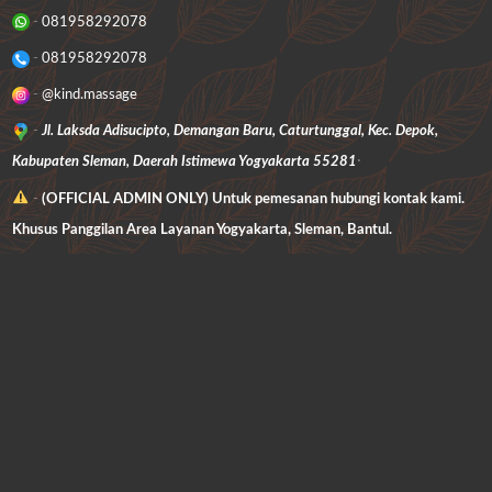
-
081958292078
-
081958292078
-
@kind.massage
-
Jl. Laksda Adisucipto, Demangan Baru, Caturtunggal, Kec. Depok,
.
Kabupaten Sleman, Daerah Istimewa Yogyakarta 55281
-
(OFFICIAL ADMIN ONLY) Untuk pemesanan hubungi kontak kami.
Khusus Panggilan Area Layanan Yogyakarta, Sleman, Bantul.